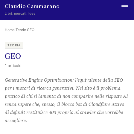
Claudio Cammarano
Libri, mercati, idee
Home
Home
·
Teorie
·
GEO
Writings
TEORIA
GEO
Curated
1 articolo
Learning log
Generative Engine Optimization: l’equivalente della SEO
Irene Media
per i motori di ricerca generativi. Nel sito è il problema
Episteme Advisory
pratico di chi si lamenta di non comparire nelle risposte AI
senza sapere che, spesso, il blocco bot di Cloudflare attivo
Indice
di default restituisce 403 proprio ai crawler che vorrebbe
About
accogliere.
The Abstract