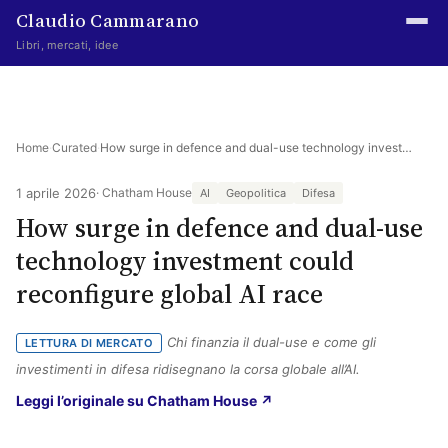
Claudio Cammarano
Libri, mercati, idee
Home
Writings
Home
·
Curated
·
How surge in defence and dual-use technology investment could reconfigure global AI race
Curated
1 aprile 2026
· Chatham House
AI
Geopolitica
Difesa
How surge in defence and dual-use
Learning log
technology investment could
Irene Media
reconfigure global AI race
Episteme Advisory
Chi finanzia il dual-use e come gli
LETTURA DI MERCATO
Indice
investimenti in difesa ridisegnano la corsa globale all’AI.
About
(si apre in una nuova sche
Leggi l’originale su Chatham House ↗
The Abstract