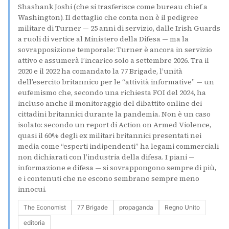
Shashank Joshi (che si trasferisce come bureau chief a
Washington). Il dettaglio che conta non è il pedigree
militare di Turner — 25 anni di servizio, dalle Irish Guards
a ruoli di vertice al Ministero della Difesa — ma la
sovrapposizione temporale: Turner è ancora in servizio
attivo e assumerà l’incarico solo a settembre 2026. Tra il
2020 e il 2022 ha comandato la 77 Brigade, l’unità
dell’esercito britannico per le “attività informative” — un
eufemismo che, secondo una richiesta FOI del 2024, ha
incluso anche il monitoraggio del dibattito online dei
cittadini britannici durante la pandemia. Non è un caso
isolato: secondo un report di Action on Armed Violence,
quasi il 60% degli ex militari britannici presentati nei
media come “esperti indipendenti” ha legami commerciali
non dichiarati con l’industria della difesa. I piani —
informazione e difesa — si sovrappongono sempre di più,
e i contenuti che ne escono sembrano sempre meno
innocui.
The Economist
77 Brigade
propaganda
Regno Unito
editoria