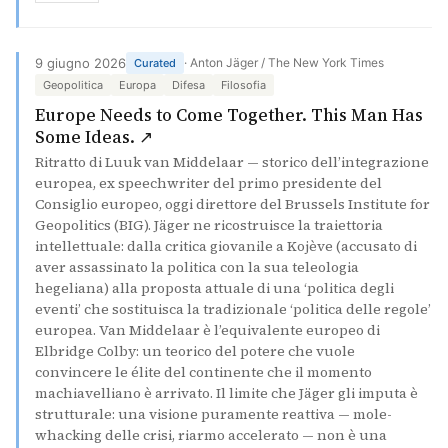
9 giugno 2026
· Anton Jäger / The New York Times
Curated
Geopolitica
Europa
Difesa
Filosofia
Europe Needs to Come Together. This Man Has
(si apre in una nuova scheda)
Some Ideas. ↗
Ritratto di Luuk van Middelaar — storico dell’integrazione
europea, ex speechwriter del primo presidente del
Consiglio europeo, oggi direttore del Brussels Institute for
Geopolitics (BIG). Jäger ne ricostruisce la traiettoria
intellettuale: dalla critica giovanile a Kojève (accusato di
aver assassinato la politica con la sua teleologia
hegeliana) alla proposta attuale di una ‘politica degli
eventi’ che sostituisca la tradizionale ‘politica delle regole’
europea. Van Middelaar è l’equivalente europeo di
Elbridge Colby: un teorico del potere che vuole
convincere le élite del continente che il momento
machiavelliano è arrivato. Il limite che Jäger gli imputa è
strutturale: una visione puramente reattiva — mole-
whacking delle crisi, riarmo accelerato — non è una