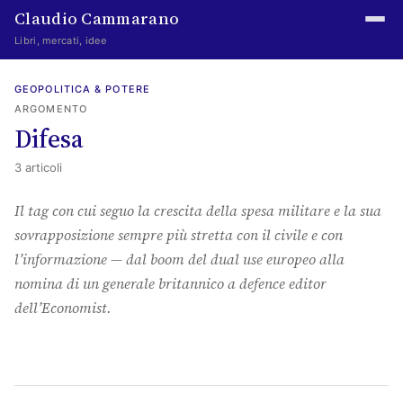
Claudio Cammarano
Libri, mercati, idee
Home
GEOPOLITICA & POTERE
ARGOMENTO
Writings
Difesa
Curated
3 articoli
Learning log
Il tag con cui seguo la crescita della spesa militare e la sua
sovrapposizione sempre più stretta con il civile e con
Irene Media
l’informazione — dal boom del dual use europeo alla
Episteme Advisory
nomina di un generale britannico a defence editor
dell’Economist.
Indice
About
The Abstract