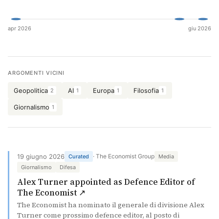
Cerca
apr 2026
giu 2026
ARGOMENTI VICINI
Geopolitica
AI
Europa
Filosofia
2
1
1
1
Giornalismo
1
19 giugno 2026
· The Economist Group
Curated
Media
Giornalismo
Difesa
Alex Turner appointed as Defence Editor of
(si apre in una nuova scheda)
The Economist ↗
The Economist ha nominato il generale di divisione Alex
Turner come prossimo defence editor, al posto di