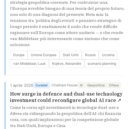
strategia geopolitica coerente. Per costruirne una,
l’Europa avrebbe bisogno di una teoria del proprio futuro,
non solo di una diagnosi del presente. Nota mia: la
tensione tra ‘politica degli eventi’ e pensiero strategico di
lungo periodo è esattamente il nodo che rende difficile
ragionare sull’Europa come attore unitario — e che rende
van Middelaar più interessante come sintomo che come
soluzione.
Europa
Unione Europea
Stati Uniti
Russia
Ucraina
van Middelaar, Luuk
Kojève, Alexandre
scenario planning
1 aprile 2026
· Chatham House
Curated
AI
Geopolitica
Difesa
How surge in defence and dual-use technology
(si
investment could reconfigure global AI race ↗
Come la corsa agli investimenti in tecnologie dual-use e
difesa sta ridisegnando la geopolitica dell’AI: chi finanzia
cosa, con quali implicazioni per la competizione globale
tra Stati Uniti, Europa e Cina.