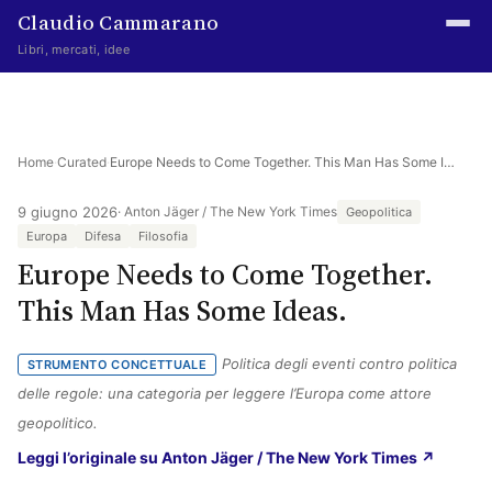
Claudio Cammarano
Libri, mercati, idee
Home
Writings
Home
·
Curated
·
Europe Needs to Come Together. This Man Has Some Ideas.
Curated
9 giugno 2026
· Anton Jäger / The New York Times
Geopolitica
Europa
Difesa
Filosofia
Learning log
Europe Needs to Come Together.
Irene Media
This Man Has Some Ideas.
Episteme Advisory
Politica degli eventi contro politica
STRUMENTO CONCETTUALE
Indice
delle regole: una categoria per leggere l’Europa come attore
geopolitico.
About
(si apr
Leggi l’originale su Anton Jäger / The New York Times ↗
The Abstract