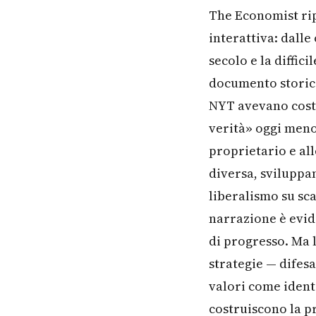
The Economist rip
interattiva: dalle
secolo e la diffic
documento storico
NYT avevano costr
verità» oggi meno 
proprietario e al
diversa, sviluppa
liberalismo su sca
narrazione è evid
di progresso. Ma 
strategie — difesa
valori come identi
costruiscono la pr