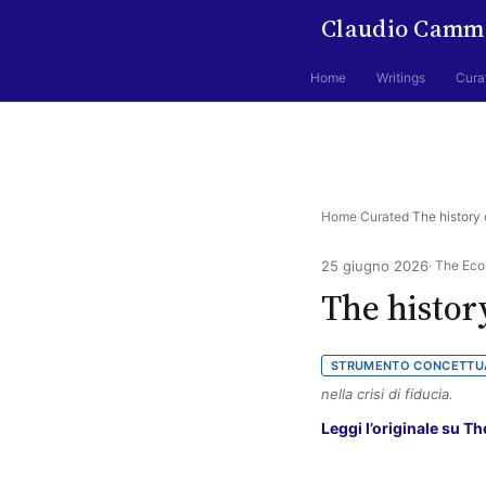
Claudio Camm
Home
Writings
Cura
Home
·
Curated
·
The history o
25 giugno 2026
· The Ec
The history
STRUMENTO CONCETTU
nella crisi di fiducia.
Leggi l’originale su 