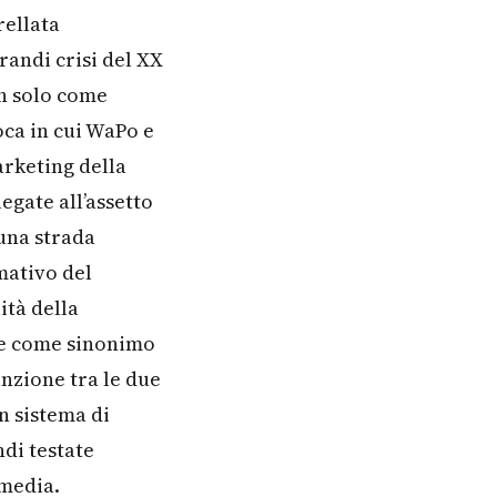
rellata
grandi crisi del XX
on solo come
ca in cui WaPo e
rketing della
egate all’assetto
una strada
mativo del
ità della
te come sinonimo
inzione tra le due
un sistema di
ndi testate
 media.