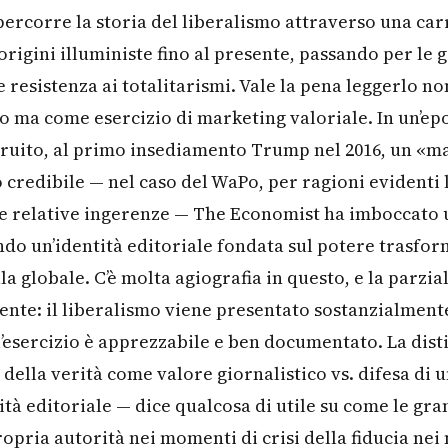
ercorre la storia del liberalismo attraverso una car
 origini illuministe fino al presente, passando per le 
ile resistenza ai totalitarismi. Vale la pena leggerlo n
 ma come esercizio di marketing valoriale. In un’epo
uito, al primo insediamento Trump nel 2016, un «ma
credibile — nel caso del WaPo, per ragioni evidenti l
le relative ingerenze — The Economist ha imboccato 
ndo un’identità editoriale fondata sul potere trasfor
la globale. C’è molta agiografia in questo, e la parzial
ente: il liberalismo viene presentato sostanzialmen
l’esercizio è apprezzabile e ben documentato. La dist
 della verità come valore giornalistico vs. difesa di 
tà editoriale — dice qualcosa di utile su come le gra
opria autorità nei momenti di crisi della fiducia nei