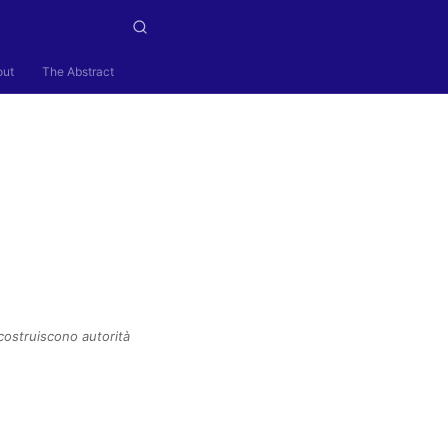
out
The Abstract
 costruiscono autorità