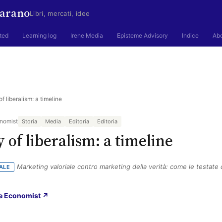
arano
Libri, mercati, idee
ted
Learning log
Irene Media
Episteme Advisory
Indice
Ab
f liberalism: a timeline
onomist
Storia
Media
Editoria
Editoria
 of liberalism: a timeline
Marketing valoriale contro marketing della verità: come le testate
ALE
(si apre in una nuova scheda)
The Economist ↗