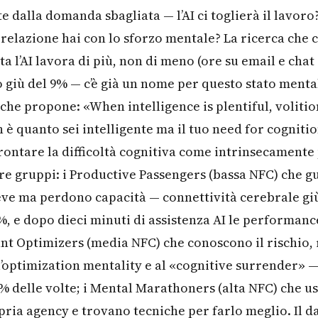
 dalla domanda sbagliata — l’AI ci toglierà il lavoro
 relazione hai con lo sforzo mentale? La ricerca che c
tta l’AI lavora di più, non di meno (ore su email e cha
 giù del 9% — c’è già un nome per questo stato mental
 che propone: «When intelligence is plentiful, volitio
è quanto sei intelligente ma il tuo need for cognitio
frontare la difficoltà cognitiva come intrinsecamente
tre gruppi: i Productive Passengers (bassa NFC) che
eve ma perdono capacità — connettività cerebrale gi
, e dopo dieci minuti di assistenza AI le performan
tant Optimizers (media NFC) che conoscono il rischio,
l’optimization mentality e al «cognitive surrender» —
0% delle volte; i Mental Marathoners (alta NFC) che us
ria agency e trovano tecniche per farlo meglio. Il da