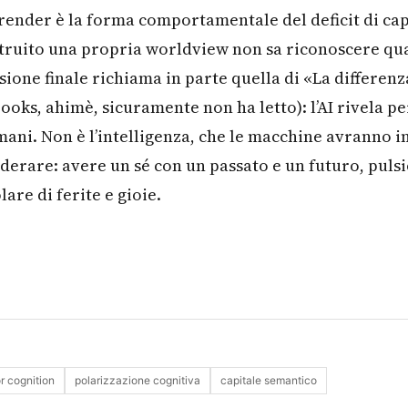
rrender è la forma comportamentale del deficit di ca
struito una propria worldview non sa riconoscere qu
sione finale richiama in parte quella di «La differenz
ooks, ahimè, sicuramente non ha letto): l’AI rivela p
umani. Non è l’intelligenza, che le macchine avranno
iderare: avere un sé con un passato e un futuro, pulsi
lare di ferite e gioie.
r cognition
polarizzazione cognitiva
capitale semantico