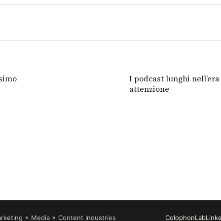
esimo
I podcast lunghi nell’er
attenzione
rketing × Media × Content Industries
Colophon
Lab
Link