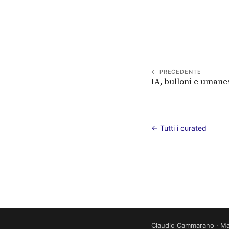
← PRECEDENTE
IA, bulloni e uman
← Tutti i curated
Claudio Cammarano · Ma