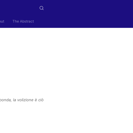
out
The Abstract
onda, la volizione è ciò