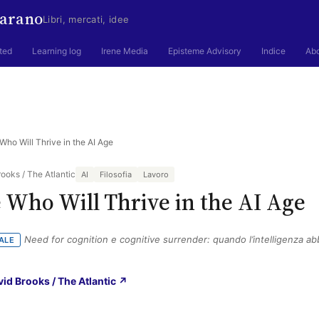
arano
Libri, mercati, idee
ted
Learning log
Irene Media
Episteme Advisory
Indice
Ab
Who Will Thrive in the AI Age
rooks / The Atlantic
AI
Filosofia
Lavoro
 Who Will Thrive in the AI Age
Need for cognition e cognitive surrender: quando l’intelligenza abb
ALE
(si apre in una nuova scheda)
avid Brooks / The Atlantic ↗