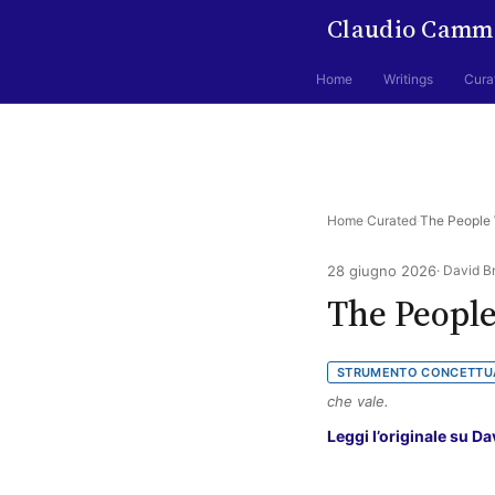
Claudio Camm
Home
Writings
Cura
Home
·
Curated
·
The People 
28 giugno 2026
· David B
The People
STRUMENTO CONCETTU
che vale.
Leggi l’originale su D