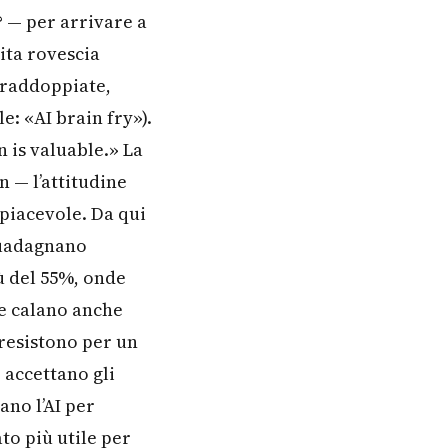
? — per arrivare a
ita rovescia
t raddoppiate,
e: «AI brain fry»).
n is valuable.» La
n — l’attitudine
 piacevole. Da qui
 guadagnano
ù del 55%, onde
ce calano anche
 resistono per un
 accettano gli
ano l’AI per
to più utile per