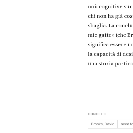
noi: cognitive su
chi non ha già co
sbaglia. La conclu
mie gatte» (che Br
significa essere 
la capacità di des
una storia partico
CONCETTI
Brooks, David
need fo