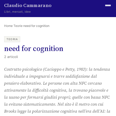
Claudio Cammarano
Libri, mercati, idee
Home
Home
·
Teorie
·
need for cognition
Writings
TEORIA
need for cognition
Curated
2 articoli
Learning log
Costrutto psicologico (Cacioppo e Petty, 1982): la tendenza
Irene Media
individuale a impegnarsi e trarre soddisfazione dal
Episteme Advisory
pensiero elaborativo. Le persone con alta NFC cercano
attivamente la difficoltà cognitiva, la trovano piacevole e
Indice
la usano per formarsi giudizi propri; quelle con bassa NFC
About
la evitano sistematicamente. Nel sito è il metro con cui
Brooks legge la polarizzazione cognitiva nell’era dell’AI: la
The Abstract