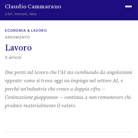
Claudio Cammarano
Libri, mercati, idee
Home
ECONOMIA & LAVORO
ARGOMENTO
Writings
Lavoro
Curated
6 articoli
Learning log
Due pezzi sul lavoro che l’AI sta cambiando da angolazioni
opposte: come si trova oggi un impiego nel settore AI, e
Irene Media
perché un’industria che cresce a doppia cifra —
Episteme Advisory
l’animazione giapponese — continua a non remunerare chi
produce materialmente il valore.
Indice
About
The Abstract