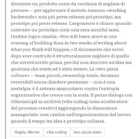
diventato un prodotto usato da centinaia di migliaia di
persone — per aggiornare il metodo Amazon «working
backwards»: non più press release poi prototipo, ma
prototipo poi press release. L’argomento è chiaro: quando
costruire un prototipo costa una sera anziché mesi,
l’ordine logico cambia. «You will learn more in one
evening of building than in two weeks of writing about
what you think will happen.» Il documento che scrivi
dopo aver costruito è strutturalmente migliore di quello
che avresti scritto prima, perché non descrive un’idea ma
qualcosa che esiste ed è stato testato. La «two-pizza
culture» — team piccoli, ownership totale, decisioni
reversibili senza chiedere permesso — non è una
nostalgia: è il sistema immunitario contro l’entropia
organizzativa che cresce con la scala. Il pezzo dialoga con
Ottaviani già in archivio (vibe coding come acceleratore
del processo creativo) aggiungendo la dimensione
manageriale: cosa cambia nell’organizzazione del lavoro
quando il tempo tra idea e prototipo collassa.
Vogels, Werner
vibe coding
two-pizza team