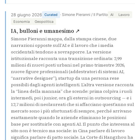
28 giugno 2026
· Simone Pieranni / Il Partito
Curated
AI
Lavoro
Economia
Geopolitica
(si apre in una nuova s
IA, bulloni e umanesimo ↗
Simone Pieranni mappa, dalla stampa cinese, due
narrazioni opposte sull’AI e il lavoro che i media
occidentali tendono a sovrapporre. La versione
istituzionale racconta una transizione ordinata: 2,99
milioni di nuovi posti urbani nel primo trimestre 2026,
nuove figure professionali (addestratori di sistemi AI,
“narrative designer”), startup da una persona rese
possibili dagli agenti intelligenti. L’altra versione racconta
la “linea della mannaia” che scende: prima colpiva i ruoli
intermedi, poi i junior, ora gli esterni in outsourcing — e i
12,7 milioni di neolaureati che si affacciano quest’anno sul
mercato sono i più sfortunati di sempre, perché arrivano
esattamente quando le aziende eliminano le posizioni
base per sostituirle con agenti AI. Il punto che interessa al
sito non è tecnico ma sociale: in Cina parlare di lavoro
significa parlare di patto sociale. La Corte di Hangzhou ha