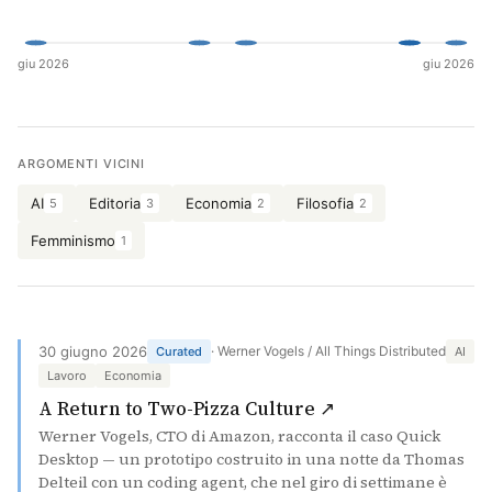
Cerca
giu 2026
giu 2026
ARGOMENTI VICINI
AI
Editoria
Economia
Filosofia
5
3
2
2
Femminismo
1
30 giugno 2026
· Werner Vogels / All Things Distributed
Curated
AI
Lavoro
Economia
(si apre in una n
A Return to Two-Pizza Culture ↗
Werner Vogels, CTO di Amazon, racconta il caso Quick
Desktop — un prototipo costruito in una notte da Thomas
Delteil con un coding agent, che nel giro di settimane è