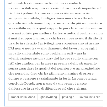
editoriali trasformano articoli fino a renderli
irriconoscibili — eppure nessuno li accusa di impostura. I
ricchi e i potenti hanno sempre avuto accesso a un
supporto invisibile; l’indignazione morale scatta solo
quando uno strumento apparentemente più economico e
accessibile replica quel supporto per chi un editor non se
lo è mai potuto permettere. La tesi è netta: il problema non
è mai il supporto in sé, ma chi ha sempre avuto il diritto di
usarlo in silenzio. I privilegi non si confessano: si usano.
L’AI non è neutra — sfruttamento del lavoro, copyright,
impatto ambientale sono problemi reali — ma la
«denigrazione automatica» del lavoro svolto anche con
l’AI, che giudica per la mera presenza dello strumento
senza guardare la qualità del pensiero, è un pregiudizio
che pesa di più su chi ha già meno margine di errore,
donne e persone razzializzate in testa. La competenza,
conclude Dondi, non nasce da un prompt: nasce
dall’essere in grado di difendere ciò che si firma.
Dondi, Ilaria Maria
ghostwriting
privilegio
lavoro invisibile