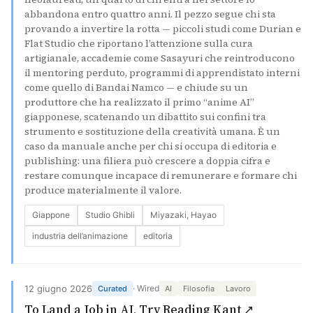
abbandona entro quattro anni. Il pezzo segue chi sta
provando a invertire la rotta — piccoli studi come Durian e
Flat Studio che riportano l’attenzione sulla cura
artigianale, accademie come Sasayuri che reintroducono
il mentoring perduto, programmi di apprendistato interni
come quello di Bandai Namco — e chiude su un
produttore che ha realizzato il primo “anime AI”
giapponese, scatenando un dibattito sui confini tra
strumento e sostituzione della creatività umana. È un
caso da manuale anche per chi si occupa di editoria e
publishing: una filiera può crescere a doppia cifra e
restare comunque incapace di remunerare e formare chi
produce materialmente il valore.
Giappone
Studio Ghibli
Miyazaki, Hayao
industria dell’animazione
editoria
12 giugno 2026
· Wired
Curated
AI
Filosofia
Lavoro
(si apre i
To Land a Job in AI, Try Reading Kant ↗