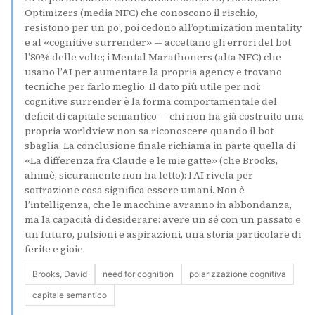
Optimizers (media NFC) che conoscono il rischio,
resistono per un po’, poi cedono all’optimization mentality
e al «cognitive surrender» — accettano gli errori del bot
l’80% delle volte; i Mental Marathoners (alta NFC) che
usano l’AI per aumentare la propria agency e trovano
tecniche per farlo meglio. Il dato più utile per noi:
cognitive surrender è la forma comportamentale del
deficit di capitale semantico — chi non ha già costruito una
propria worldview non sa riconoscere quando il bot
sbaglia. La conclusione finale richiama in parte quella di
«La differenza fra Claude e le mie gatte» (che Brooks,
ahimè, sicuramente non ha letto): l’AI rivela per
sottrazione cosa significa essere umani. Non è
l’intelligenza, che le macchine avranno in abbondanza,
ma la capacità di desiderare: avere un sé con un passato e
un futuro, pulsioni e aspirazioni, una storia particolare di
ferite e gioie.
Brooks, David
need for cognition
polarizzazione cognitiva
capitale semantico