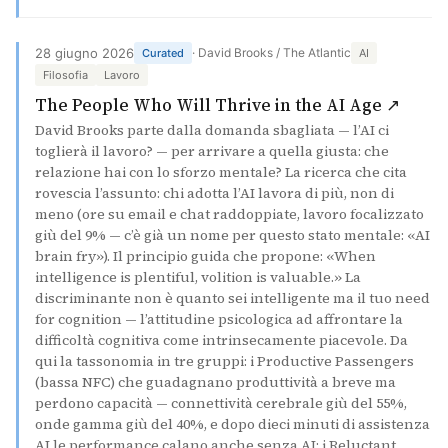
28 giugno 2026
· David Brooks / The Atlantic
Curated
AI
Filosofia
Lavoro
(si a
The People Who Will Thrive in the AI Age ↗
David Brooks parte dalla domanda sbagliata — l’AI ci
toglierà il lavoro? — per arrivare a quella giusta: che
relazione hai con lo sforzo mentale? La ricerca che cita
rovescia l’assunto: chi adotta l’AI lavora di più, non di
meno (ore su email e chat raddoppiate, lavoro focalizzato
giù del 9% — c’è già un nome per questo stato mentale: «AI
brain fry»). Il principio guida che propone: «When
intelligence is plentiful, volition is valuable.» La
discriminante non è quanto sei intelligente ma il tuo need
for cognition — l’attitudine psicologica ad affrontare la
difficoltà cognitiva come intrinsecamente piacevole. Da
qui la tassonomia in tre gruppi: i Productive Passengers
(bassa NFC) che guadagnano produttività a breve ma
perdono capacità — connettività cerebrale giù del 55%,
onde gamma giù del 40%, e dopo dieci minuti di assistenza
AI le performance calano anche senza AI; i Reluctant