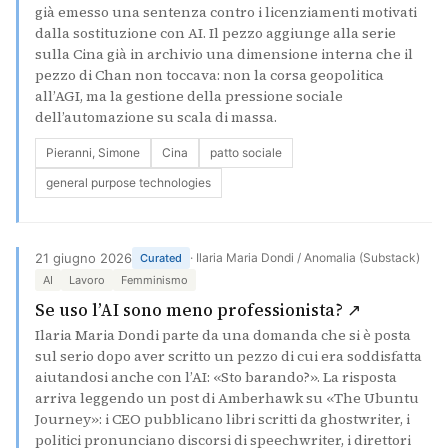
già emesso una sentenza contro i licenziamenti motivati
dalla sostituzione con AI. Il pezzo aggiunge alla serie
sulla Cina già in archivio una dimensione interna che il
pezzo di Chan non toccava: non la corsa geopolitica
all’AGI, ma la gestione della pressione sociale
dell’automazione su scala di massa.
Pieranni, Simone
Cina
patto sociale
general purpose technologies
21 giugno 2026
· Ilaria Maria Dondi / Anomalia (Substack)
Curated
AI
Lavoro
Femminismo
(si apre i
Se uso l’AI sono meno professionista? ↗
Ilaria Maria Dondi parte da una domanda che si è posta
sul serio dopo aver scritto un pezzo di cui era soddisfatta
aiutandosi anche con l’AI: «Sto barando?». La risposta
arriva leggendo un post di Amberhawk su «The Ubuntu
Journey»: i CEO pubblicano libri scritti da ghostwriter, i
politici pronunciano discorsi di speechwriter, i direttori