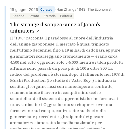
19 giugno 2026
· Han Zhang / 1843 (The Economist)
Curated
Editoria
Lavoro
Editoria
Editoria
The strange disappearance of Japan’s
(si apre in una nuova scheda)
animators ↗
Il “1843” racconta il paradosso al cuore dell’industria
dell’anime giapponese: il mercato è quasi triplicato
nell’ultimo decennio, fino a 19 miliardi di dollari, eppure
gli animatori scarseggiano cronicamente — erano circa
4.500 nel 2010, oggi sono solo 5-6.000, mentre i titoli prodotti
all’anno sono passati da poco più di 100 a oltre 300. La
radice del problema è storica: dopo il fallimento nel 1973 di
Mushi Production (lo studio di “Astro Boy”), l’industria
sostituì gli organici fissi con manodopera a contratto,
frammentando il lavoro in compiti minuscoli e
smantellando il sistema di apprendistato che formava i
nuovi animatori. Oggi solo uno su cinque riceve una
formazione sul campo, contro sette su dieci nella
generazione precedente; gli stipendi dei giovani
animatori restano sotto la media nazionale per
neolaureati; un quarto di chi entra nel settore lo