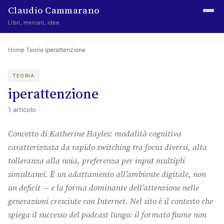
Claudio Cammarano
Libri, mercati, idee
Home
Home
·
Teorie
·
iperattenzione
Writings
TEORIA
iperattenzione
Curated
1 articolo
Learning log
Concetto di Katherine Hayles: modalità cognitiva
Irene Media
caratterizzata da rapido switching tra focus diversi, alta
Episteme Advisory
tolleranza alla noia, preferenza per input multipli
simultanei. È un adattamento all’ambiente digitale, non
Indice
un deficit — e la forma dominante dell’attenzione nelle
About
generazioni cresciute con Internet. Nel sito è il contesto che
spiega il successo del podcast lungo: il formato fiume non
The Abstract