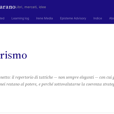
arano
Libri, mercati, idee
ted
Learning log
Irene Media
Episteme Advisory
Indice
Ab
arismo
etto: il repertorio di tattiche — non sempre eleganti — con cui g
ei restano al potere, e perché sottovalutarne la coerenza strate