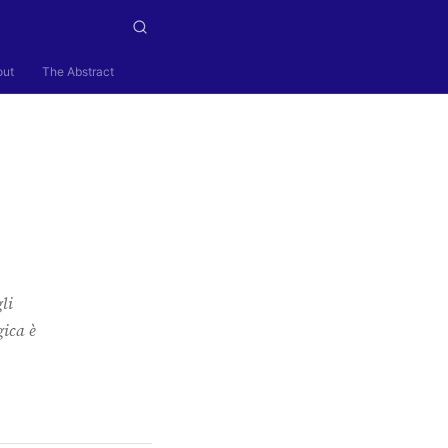
out
The Abstract
li
gica è