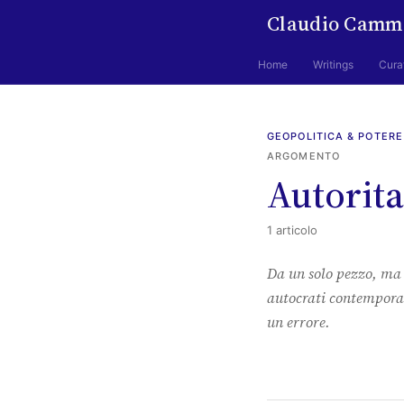
Claudio Camm
Home
Writings
Cura
GEOPOLITICA & POTERE
ARGOMENTO
Autorit
1 articolo
Da un solo pezzo, ma n
autocrati contemporan
un errore.