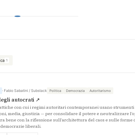
ica
1
· Fabio Sabatini / Substack
Politica
Democrazia
Autoritarismo
(si apre in una nuova scheda)
degli autocrati ↗
attiche con cui i regimi autoritari contemporanei usano strument
oni, media, giustizia — per consolidare il potere e neutralizzare l
tra bene con la riflessione sull’architettura del caos e sulle forme
democrazie liberali.