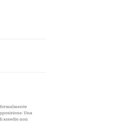
i formalmente
’opposizione. Una
 di assedio non